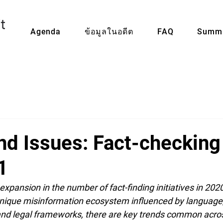
Agenda
ข้อมูลในอดีต
FAQ
Summi
nd Issues: Fact-checking
1
xpansion in the number of fact-finding initiatives in 202
nique misinformation ecosystem influenced by language, 
 and legal frameworks, there are key trends common acr