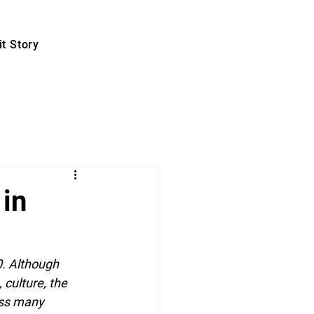
t Story
 in
0. Although 
culture, the 
oss many 