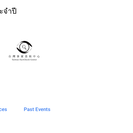
ะจำปี
ces
Past Events