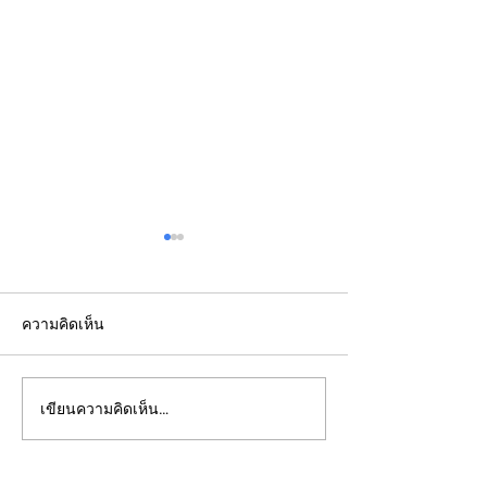
ความคิดเห็น
2022: Around th
2022: "Searching for Our
เขียนความคิดเห็น…
North Star"