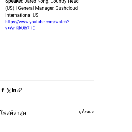
Speaker: 
Jared Kong, Country Head 
(US) | General Manager, Gushcloud 
International US
https://www.youtube.com/watch?
v=WnKjkUib7HE
ดูทั้งหมด
โพสต์ล่าสุด