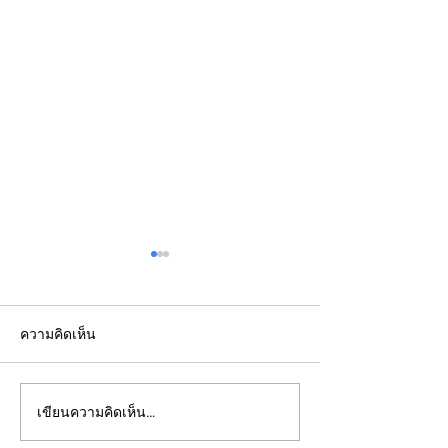
ความคิดเห็น
2022: Around th
2022: "Searching for Our
เขียนความคิดเห็น…
North Star"