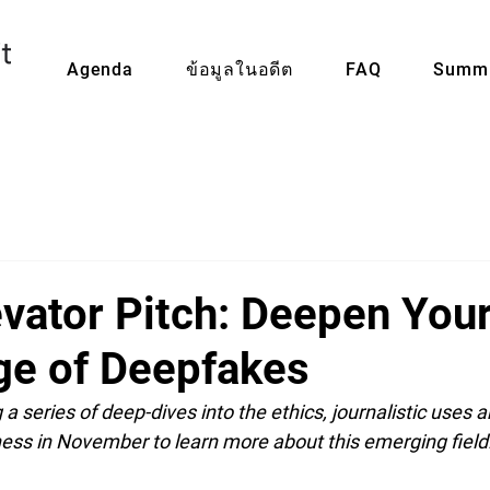
Agenda
ข้อมูลในอดีต
FAQ
Summi
evator Pitch: Deepen You
e of Deepfakes
 a series of deep-dives into the ethics, journalistic uses a
ess in November to learn more about this emerging field