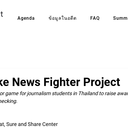
Agenda
ข้อมูลในอดีต
FAQ
Summi
ke News Fighter Project
 game for journalism students in Thailand to raise awa
hecking. 
t, Sure and Share Center