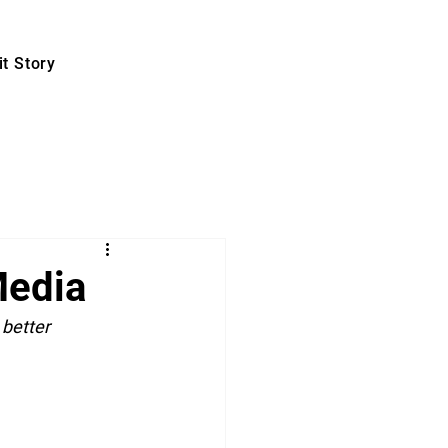
t Story
Media
better 