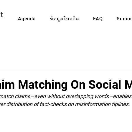
Agenda
ข้อมูลในอดีต
FAQ
Summi
aim Matching On Social 
 match claims—even without overlapping words—enables 
ger distribution of fact-checks on misinformation tiplines.