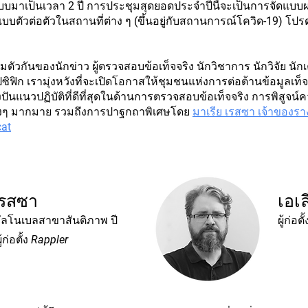
แบบมาเป็นเวลา 2 ปี การประชุมสุดยอดประจำปีนี้จะเป็นการจัดแ
บบตัวต่อตัวในสถานที่ต่าง ๆ (ขึ้นอยู่กับสถานการณ์โควิด-19) โปร
ตัวกันของนักข่าว ผู้ตรวจสอบข้อเท็จจริง นักวิชาการ นักวิจัย นั
ียแปซิฟิก เรามุ่งหวังที่จะเปิดโอกาสให้ชุมชนแห่งการต่อต้านข้อมูลเ
งปันแนวปฏิบัติที่ดีที่สุดในด้านการตรวจสอบข้อเท็จจริง การพิสูจน์ค
่างๆ มากมาย รวมถึงการปาฐกถาพิเศษโดย
มาเรีย เรสซา เจ้าของร
cat
เรสซา
เอเล
ัลโนเบลสาขาสันติภาพ ปี
ผู้ก่อต
้ก่อตั้ง Rappler