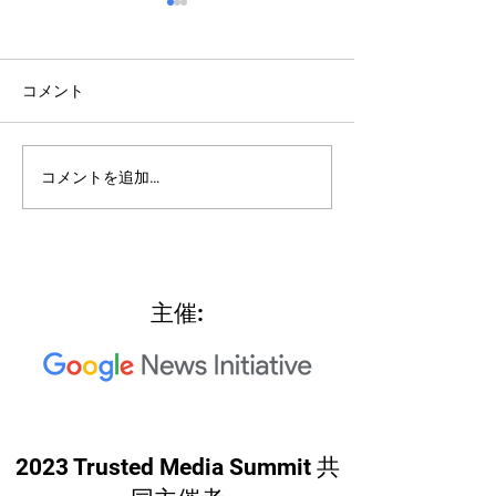
コメント
2022: Around th
2022: "Searching for Our
コメントを追加…
North Star"
主催:
2023 Trusted Media Summit 共