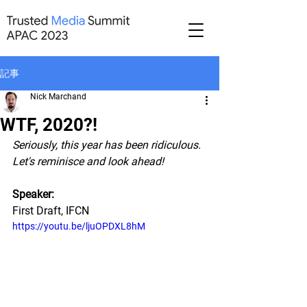
記事
Nick Marchand
WTF, 2020?!
Seriously, this year has been ridiculous. 
Let's reminisce and look ahead! 
Speaker:
First Draft, IFCN
https://youtu.be/ljuOPDXL8hM