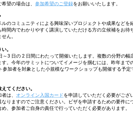
ご希望の場合は、
参加希望のご登録
をお願いいたします。
？
ベルのコミュニティによる興味深いプロジェクトや成果などを
ち時間内でわかりやすく講演していただける方の立候補をお待
ません。
さい。
月 2 日～3 日の 2 日間にわたって開催いたします。複数の分野
ます。今年のサミットについてイメージを掴むには、昨年まで
は、サミット参加者を対象とした小規模なワークショップも開催する予
教えてください。
加者は、
オンライン入国カード
を申請していただく必要がござ
異なりますのでご注意ください。ビザを申請するための要件に
含め、参加者ご自身の責任で行っていただく必要があります。