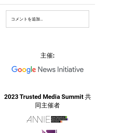
2022: Around th
2022: "Searching for Our
コメントを追加…
North Star"
主催:
2023 Trusted Media Summit 共
同主催者