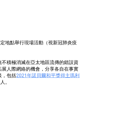
於指定地點舉行現場活動（視新冠肺炎疫
無不積極消滅在亞太地區流傳的錯誤資
拓展人際網絡的機會，分享各自在事實
談，包括
2021年諾貝爾和平獎得主瑪利
講人。