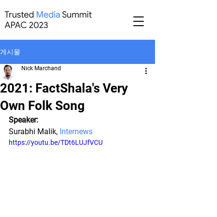
게시물
Nick Marchand
2021: FactShala's Very
Own Folk Song
Speaker:
Surabhi Malik, 
Internews
https://youtu.be/TDt6LUJfVCU