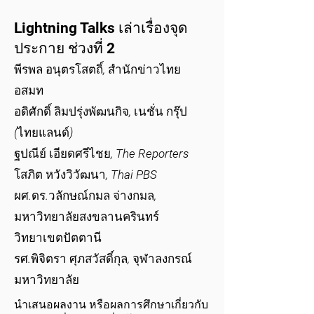
Lightning Talks เล่าเรื่องจุด
ประกาย ช่วงที่ 2
พีรพล อนุตรโสตถิ์, สำนักข่าวไทย
อสมท
อดิศักดิ์ ลิมปรุ่งพัฒนกิจ, เนชั่น กรุ๊ป
(ไทยแลนด์)
ฐปณีย์ เอียดศรีไชย, The Reporters
โสภิต หวังวิวัฒนา, Thai PBS
ผศ.ดร.วลักษณ์กมล จ่างกมล,
มหาวิทยาลัยสงขลานครินทร์
วิทยาเขตปัตตานี
รศ.พิจิตรา ศุภสวัสดิ์กุล, จุฬาลงกรณ์
มหาวิทยาลัย
นำเสนอผลงาน หรือผลการศึกษาเกี่ยวกับ