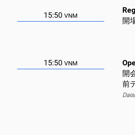
Reg
15:50
VNM
開
15:50
Ope
VNM
開
前
Dais