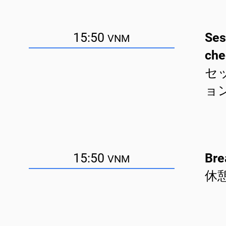
15:50
Ses
VNM
che
セ
ョ
15:50
Bre
VNM
休