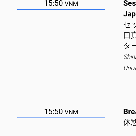
15:50
Ses
VNM
Jap
セ
口
タ
Shin
Univ
15:50
Bre
VNM
休