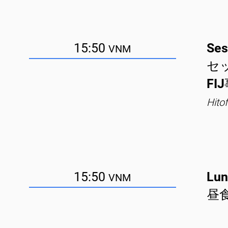
15:50
Ses
VNM
セ
FI
Hito
15:50
Lun
VNM
昼