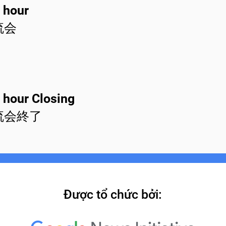
 hour
流会
 hour Closing
流会終了
Được tổ chức bởi: