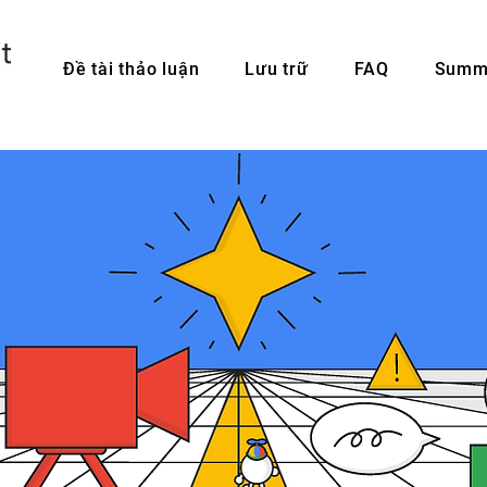
Đề tài thảo luận
Lưu trữ
FAQ
Summi