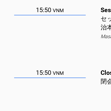
15:50
Ses
VNM
セ
治
Masa
15:50
Clo
VNM
閉