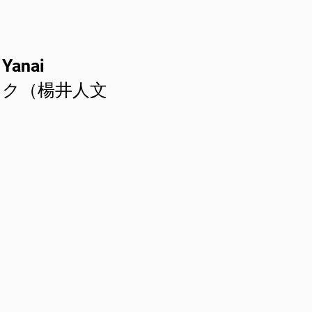
 Yanai
ック（楊井人文