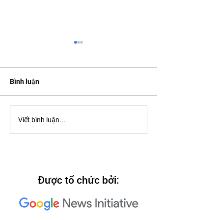
Bình luận
2022: Around th
2022: "Searching for Our
Viết bình luận...
North Star"
Được tổ chức bởi: