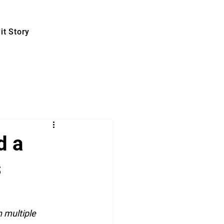
t Story
d a
s
 multiple 