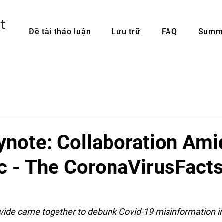
Đề tài thảo luận
Lưu trữ
FAQ
Summi
ynote: Collaboration Ami
 - The CoronaVirusFact
ide came together to debunk Covid-19 misinformation in