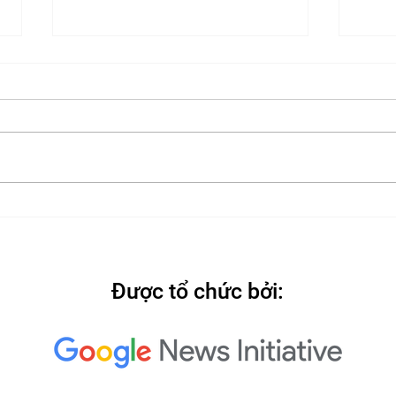
2022
2022: "Searching for Our
North Star"
Được tổ chức bởi: