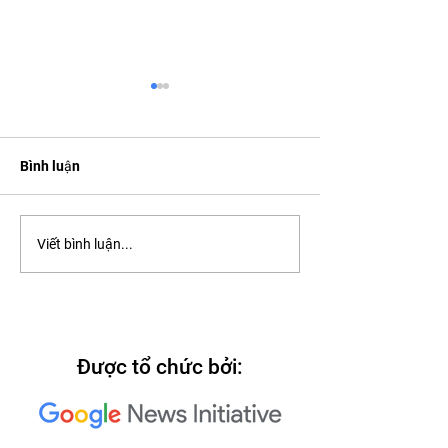
Bình luận
2022: Around th
2022: "Searching for Our
Viết bình luận...
North Star"
Được tổ chức bởi: