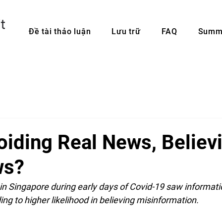
Đề tài thảo luận
Lưu trữ
FAQ
Summi
oiding Real News, Believi
ws?
n Singapore during early days of Covid-19 saw informati
g to higher likelihood in believing misinformation.