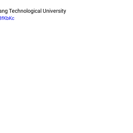
ng Technological University
Q8fKbKc