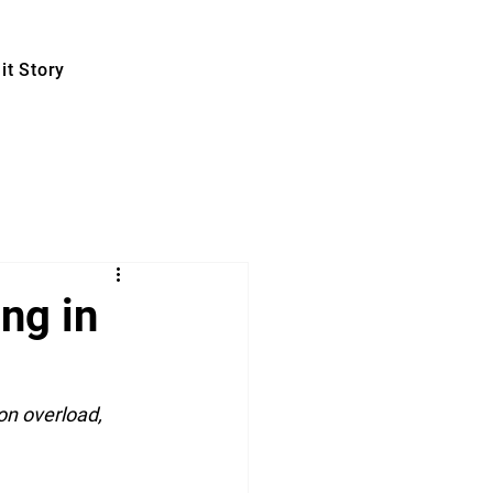
t Story
ng in
on overload, 