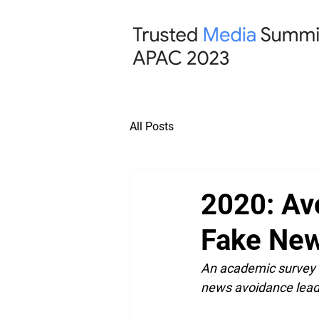
All Posts
2020: Av
Fake Ne
An academic survey i
news avoidance leadin