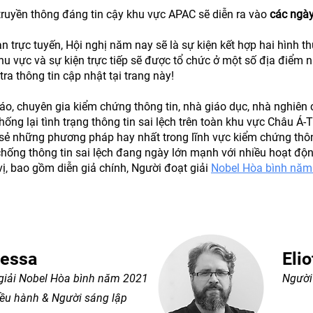
truyền thông đáng tin cậy khu vực APAC sẽ diễn ra vào
các ngà
 trực tuyến, Hội nghị năm nay sẽ là sự kiện kết hợp hai hình t
khu vực và sự kiện trực tiếp sẽ được tổ chức ở một số địa điểm
ra thông tin cập nhật tại trang này!
báo, chuyên gia kiểm chứng thông tin, nhà giáo dục, nhà nghiê
ống lại tình trạng thông tin sai lệch trên toàn khu vực Châu Á
 sẻ những phương pháp hay nhất trong lĩnh vực kiểm chứng thông 
ống thông tin sai lệch đang ngày lớn mạnh với nhiều hoạt động
vị, bao gồm diễn giả chính, Người đoạt giải
Nobel Hòa bình năm
Ressa
Elio
giải Nobel Hòa bình năm 2021
Người 
ều hành & Người sáng lập