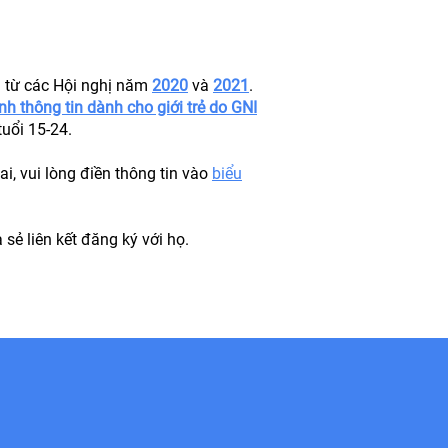
ời từ các Hội nghị năm
2020
và
2021
.
h thông tin dành cho giới trẻ do GNI
 tuổi 15-24.
i, vui lòng điền thông tin vào
biểu
ẻ liên kết đăng ký với họ.