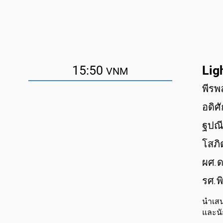
15:50
Ligh
VNM
พีรพ
อดิศั
ฐปณี
โสภิ
ผศ.ด
รศ.พ
นำเสน
และนั