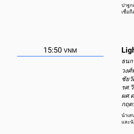
ปาฐกถ
เชื่อ
15:50
Ligh
VNM
ธนกร
วงศ์
ชัยวั
รศ.ว
ผศ.ด
กฤตน
นำเสน
และนั