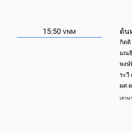
15:50
ต้น
VNM
กิตติ
มณธิ
พงษ์
ระวี
ผศ.ด
เสวนา