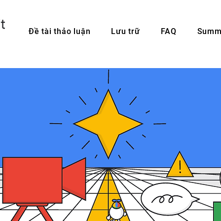
Đề tài thảo luận
Lưu trữ
FAQ
Summi