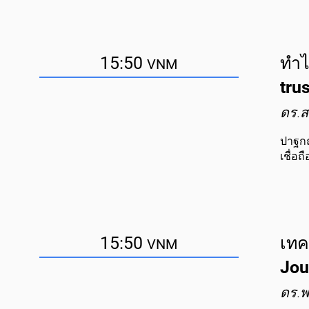
15:50
ทำไม
VNM
tru
ดร.ส
ปาฐกถา
เชื่อถ
15:50
เทค
VNM
Jou
ดร.พ